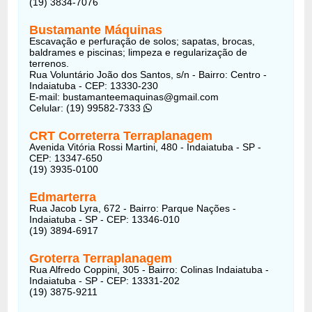
(19) 3834-7076
Bustamante Máquinas
Escavação e perfuração de solos; sapatas, brocas,
baldrames e piscinas; limpeza e regularização de
terrenos.
Rua Voluntário João dos Santos, s/n - Bairro: Centro -
Indaiatuba - CEP: 13330-230
E-mail: bustamanteemaquinas@gmail.com
Celular: (19) 99582-7333
CRT Correterra Terraplanagem
Avenida Vitória Rossi Martini, 480 - Indaiatuba - SP -
CEP: 13347-650
(19) 3935-0100
Edmarterra
Rua Jacob Lyra, 672 - Bairro: Parque Nações -
Indaiatuba - SP - CEP: 13346-010
(19) 3894-6917
Groterra Terraplanagem
Rua Alfredo Coppini, 305 - Bairro: Colinas Indaiatuba -
Indaiatuba - SP - CEP: 13331-202
(19) 3875-9211