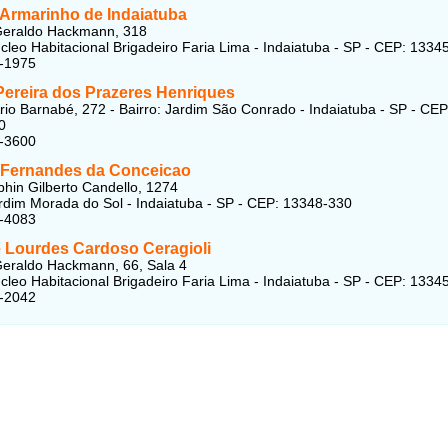
 Armarinho de Indaiatuba
Geraldo Hackmann, 318
úcleo Habitacional Brigadeiro Faria Lima - Indaiatuba - SP - CEP: 1334
5-1975
Pereira dos Prazeres Henriques
rio Barnabé, 272 - Bairro: Jardim São Conrado - Indaiatuba - SP - CEP
0
5-3600
 Fernandes da Conceicao
hin Gilberto Candello, 1274
ardim Morada do Sol - Indaiatuba - SP - CEP: 13348-330
6-4083
e Lourdes Cardoso Ceragioli
eraldo Hackmann, 66, Sala 4
úcleo Habitacional Brigadeiro Faria Lima - Indaiatuba - SP - CEP: 1334
1-2042