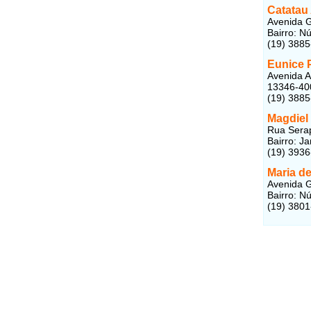
Catatau
Avenida 
Bairro: N
(19) 388
Eunice 
Avenida A
13346-40
(19) 388
Magdiel
Rua Serap
Bairro: J
(19) 393
Maria d
Avenida G
Bairro: N
(19) 380