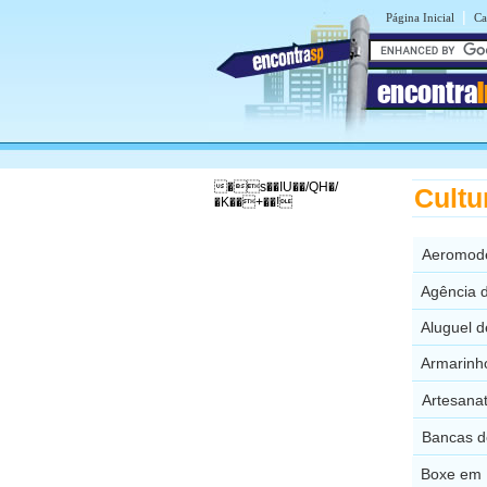
|
Página Inicial
Ca
encontra
�s��IU��/QH�/
Cultu
�K��+��!
Aeromode
Agência 
Aluguel d
Armarinh
Artesana
Bancas d
Boxe em 